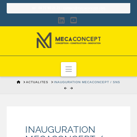
tel : 04 77 90 21 21 -
contact@mecaconcept.com
LinkedIn
YouTube
Navigation
HOME
ACTUALITES
INAUGURATION MECACONCEPT / SNS
INAUGURATION