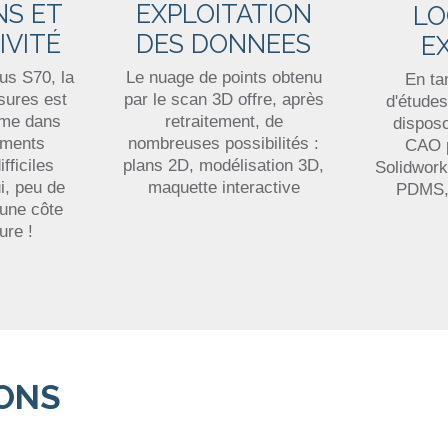
NS ET
EXPLOITATION
LO
IVITÉ
DES DONNEES
E
us S70, la
Le nuage de points obtenu
En ta
sures est
par le scan 3D offre, après
d'étude
me dans
retraitement, de
disposo
ements
nombreuses possibilités :
CAO p
fficiles
plans 2D, modélisation 3D,
Solidwor
i, peu de
maquette interactive
PDMS,
 une côte
ure !
IONS